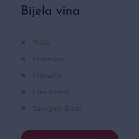
Bijela vina
Pošip
Graševina
Malvazija
Chardonnay​
Sauvignon Blanc​
DODAJ U KOŠARICU