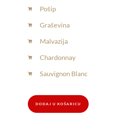
Pošip
Graševina
Malvazija
Chardonnay​
Sauvignon Blanc​
DODAJ U KOŠARICU