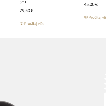
5+1
45,00
€
79,50
€
Pročitaj vi
Pročitaj više