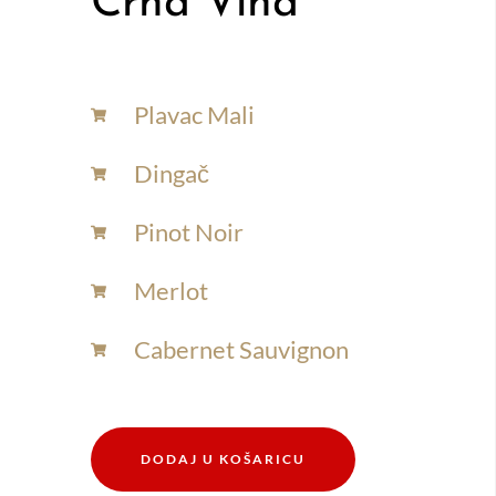
Crna Vina
Plavac Mali
Dingač
Pinot Noir
Merlot
Cabernet Sauvignon
DODAJ U KOŠARICU