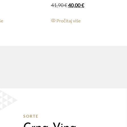
41,90
€
40,00
€
še
Pročitaj više
SORTE