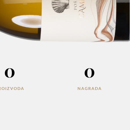
0
0
ROIZVODA
NAGRADA