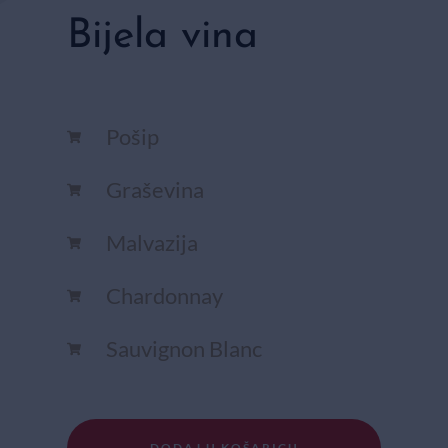
Bijela vina
Pošip
Graševina
Malvazija
Chardonnay​
Sauvignon Blanc​
DODAJ U KOŠARICU