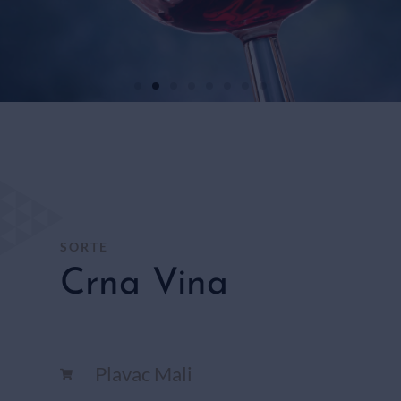
BIJELA
VINA
TRGOVINA
SORTE
Crna Vina
Plavac Mali